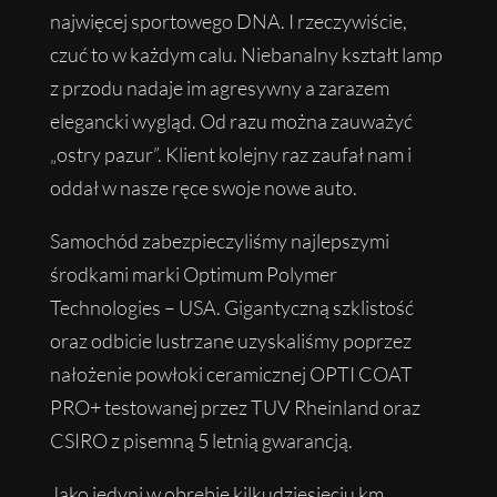
najwięcej sportowego DNA. I rzeczywiście,
czuć to w każdym calu. Niebanalny kształt lamp
z przodu nadaje im agresywny a zarazem
elegancki wygląd. Od razu można zauważyć
„ostry pazur”. Klient kolejny raz zaufał nam i
oddał w nasze ręce swoje nowe auto.
Samochód zabezpieczyliśmy najlepszymi
środkami marki Optimum Polymer
Technologies – USA. Gigantyczną szklistość
oraz odbicie lustrzane uzyskaliśmy poprzez
nałożenie powłoki ceramicznej OPTI COAT
PRO+ testowanej przez TUV Rheinland oraz
CSIRO z pisemną 5 letnią gwarancją.
Jako jedyni w obrębie kilkudziesięciu km