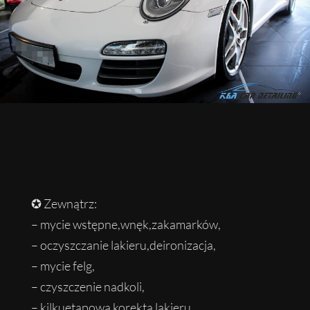
✪ Zewnątrz:
– mycie wstępne,wnęk,zakamarków,
– oczyszczanie lakieru,deironizacja,
– mycie felg,
– czyszczenie nadkoli,
– kilkuetapowa korekta lakieru,