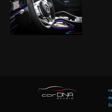
ca
d
Śl