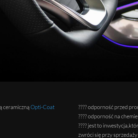
ą ceramiczną
Opti-Coat
????
odporność przed pro
????
odporność na chemie 
????
jest to inwestycja,któ
zwróci się przy sprzedaży