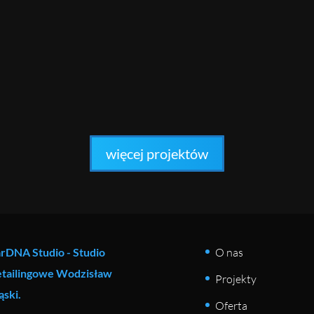
więcej projektów
rDNA Studio - Studio
O nas
etailingowe Wodzisław
Projekty
ąski.
Oferta