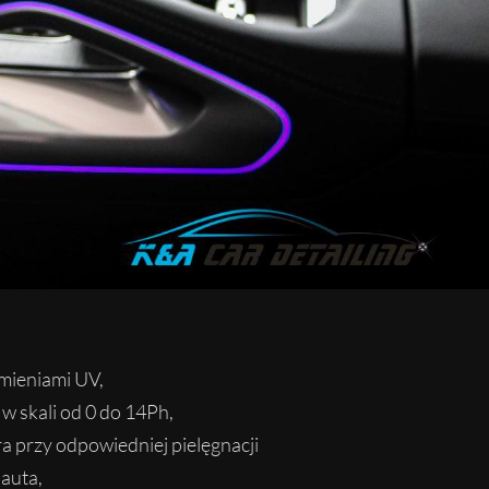
mieniami UV,
w skali od 0 do 14Ph,
ra przy odpowiedniej pielęgnacji
 auta,