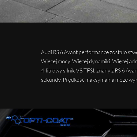
Audi RS 6 Avant performance zostało stwo
Więcej mocy. Więcej dynamiki. Więcej adr
4-litrowy silnik V8 TFSI, znany z RS 6 Av
sekundy. Prędkość maksymalna może wyn