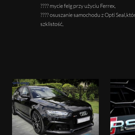
????
mycie felg przy użyciu Ferrex,
????
osuszanie samochodu z Opti Seal,kt
szklistość,