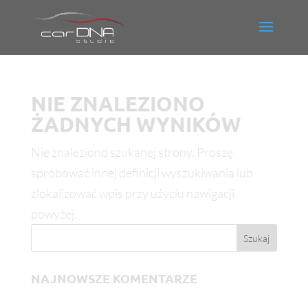
NIE ZNALEZIONO
ŻADNYCH WYNIKÓW
Nie znaleziono szukanej strony. Proszę
spróbować innej definicji wyszukiwania lub
zlokalizować wpis przy użyciu nawigacji
powyżej.
NAJNOWSZE KOMENTARZE