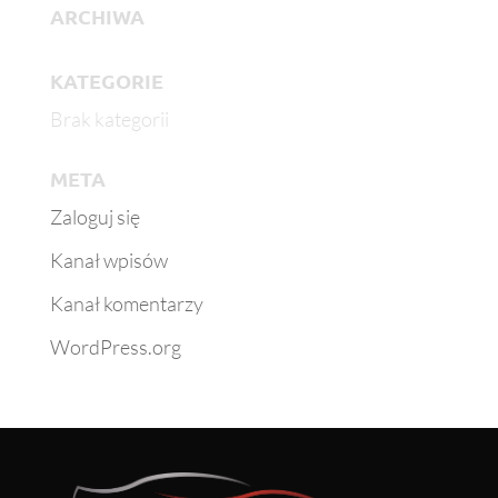
ARCHIWA
KATEGORIE
Brak kategorii
META
Zaloguj się
Kanał wpisów
Kanał komentarzy
WordPress.org